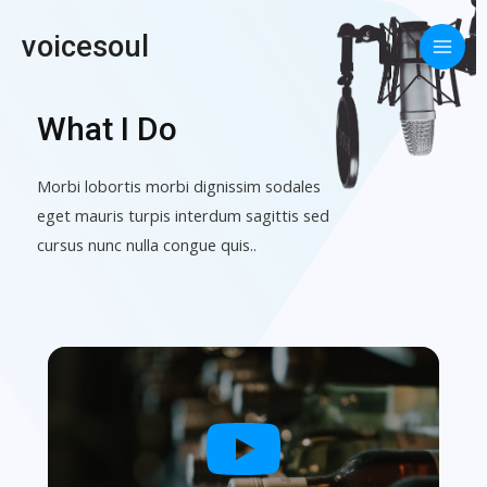
Skip
voicesoul
to
Main
content
Men
What I Do
Morbi lobortis morbi dignissim sodales
eget mauris turpis interdum sagittis sed
cursus nunc nulla congue quis..